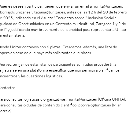
uienes deseen participar, tienen que enviar un email a riunita@unizar.es,
borrajo@unizar.es y tatianai@unizar.es, antes de las 12 h del 20 de febrero
e 2025, indicando en el Asunto "Encuentro sobre " Inclusión Social e
gualdad de Oportunidades en un Contexto multicultural, Zaragoza 1 y 2 de
bril" y justificando muy brevemente su idoneidad para representar a Unizar
n esta materia.
esde Unizar contamos con 6 plazas. Crearemos, además, una lista de
spera en caso de que haya más solicitantes que plazas.
na vez tengamos esta lista, los participantes admitidos procederán a
egistrarse en una plataforma específica, que nos permitirá planificar los
ncuentros y las cuestiones logísticas.
ontactos:
ara consultas logísticas u organizativas: riunita@unizar.es (Oficina UNITA).
ara consultas o dudas de contenido científico: pborrajo@unizar.es (Pilar
orrajo).