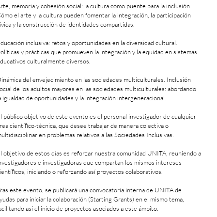
rte, memoria y cohesión social: la cultura como puente para la inclusión.
ómo el arte y la cultura pueden fomentar la integración, la participación
ívica y la construcción de identidades compartidas.
ducación inclusiva: retos y oportunidades en la diversidad cultural.
olíticas y prácticas que promueven la integración y la equidad en sistemas
ducativos culturalmente diversos.
inámica del envejecimiento en las sociedades multiculturales. Inclusión
ocial de los adultos mayores en las sociedades multiculturales: abordando
a igualdad de oportunidades y la integración intergeneracional.
l público objetivo de este evento es el personal investigador de cualquier
rea científico-técnica, que desee trabajar de manera colectiva o
ultidisciplinar en problemas relativos a las Sociedades Inclusivas.
l objetivo de estos días es reforzar nuestra comunidad UNITA, reuniendo a
nvestigadores e investigadoras que compartan los mismos intereses
ientíficos, iniciando o reforzando así proyectos colaborativos.
ras este evento, se publicará una convocatoria interna de UNITA de
yudas para iniciar la colaboración (Starting Grants) en el mismo tema,
acilitando así el inicio de proyectos asociados a este ámbito.