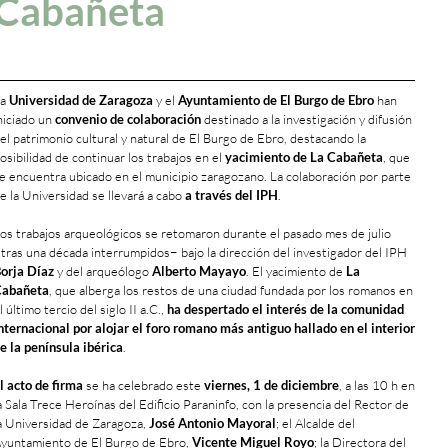
Cabañeta
La
Universidad de Zaragoza
y el
Ayuntamiento de El Burgo de Ebro
han
niciado un
convenio de colaboración
destinado a la investigación y difusión
el patrimonio cultural y natural de El Burgo de Ebro, destacando la
osibilidad de continuar los trabajos en el
yacimiento de La Cabañeta
, que
e encuentra ubicado en el municipio zaragozano. La colaboración por parte
e la Universidad se llevará a cabo
a través del IPH
.
os trabajos arqueológicos se retomaron durante el pasado mes de julio
tras una década interrumpidos− bajo la dirección del investigador del IPH
orja Díaz
y del arqueólogo
Alberto Mayayo
. El yacimiento de
La
abañeta
, que alberga los restos de una ciudad fundada por los romanos en
l último tercio del siglo II a.C.,
ha despertado el interés de la comunidad
nternacional por alojar el foro romano más antiguo hallado en el interior
e la península ibérica
.
l acto de firma
se ha celebrado este
viernes, 1 de diciembre
, a las 10 h en
a Sala Trece Heroínas del Edificio Paraninfo, con la presencia del Rector de
a Universidad de Zaragoza,
José Antonio Mayoral
; el Alcalde del
yuntamiento de El Burgo de Ebro,
Vicente Miguel Royo
; la Directora del