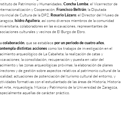
nstituto de Patrimonio y Humanidades,
Concha Lomba
; el Vicerrector de
nternacionalización y Cooperación,
Francisco Beltrán
; la Diputada
rovincial de Cultura de la DPZ,
Rosario Lázaro
; el Director del Museo de
aragoza,
Isidro Aguilera
, así como diversos miembros de la comunidad
niversitaria, colaboradores en las excavaciones, representantes de
sociaciones culturales y vecinos de El Burgo de Ebro.
a
colaboración
, que se establece
por un periodo de cuatro años
,
ontempla distintas acciones
como los trabajos de investigación en el
acimiento arqueológico de La Cabañeta; la realización de catas y
xcavaciones; la consolidación, recuperación y puesta en valor del
acimiento y las zonas arqueológicas próximas; la elaboración de planes
irectores y de gestión sobre aspectos relativos al patrimonio cultural de la
ocalidad; actuaciones de potenciación del turismo cultural del entorno, y
ctividades formativas con el estudiantado de las áreas de Historia, Historia
el Arte, Arqueología, Música y Patrimonio de la Universidad de Zaragoza,
specialmente aquellas de carácter práctico.
+