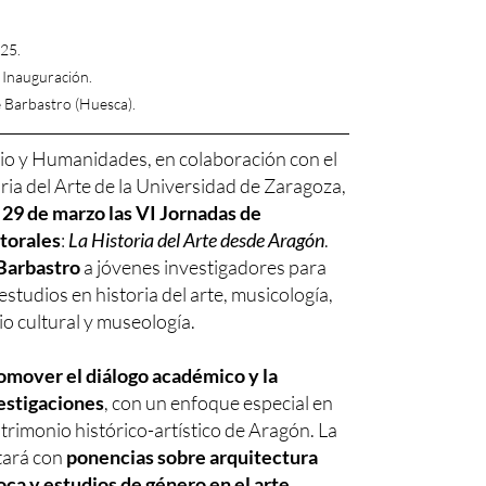
25.
 Inauguración.
Barbastro (Huesca).
nio y Humanidades, en colaboración con el
ia del Arte de la Universidad de Zaragoza,
y 29 de marzo las VI Jornadas de
torales
:
La Historia del Arte desde Aragón
.
Barbastro
a jóvenes investigadores para
estudios en historia del arte, musicología,
io cultural y museología.
omover el diálogo académico y la
estigaciones
, con un enfoque especial en
atrimonio histórico-artístico de Aragón. La
tará con
ponencias sobre arquitectura
oca y estudios de género en el arte
,