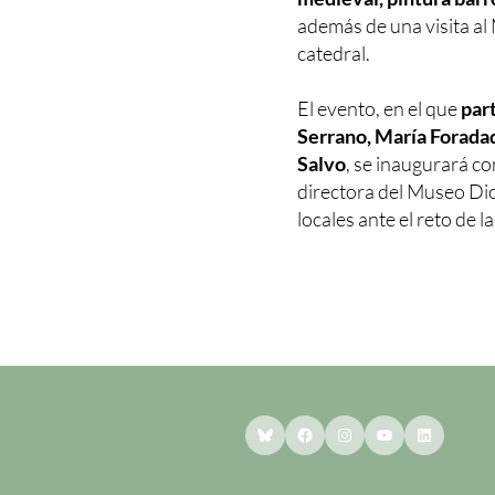
además de una visita a
catedral.
El evento, en el que
par
Serrano, María Foradad
Salvo
, se inaugurará c
directora del Museo Di
locales ante el reto de l
Bluesky
Facebook
Instagram
YouTube
LinkedI