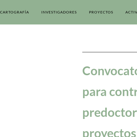
CARTOGRAFÍA
INVESTIGADORES
PROYECTOS
ACTI
Convocato
para cont
predoctor
proyectos