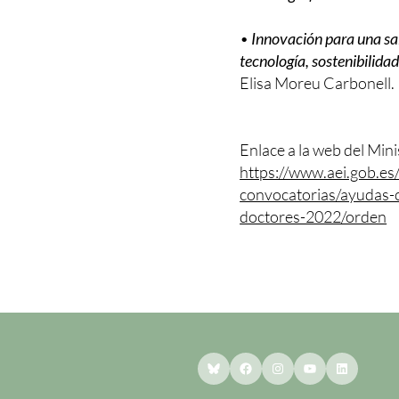
•
Innovación para una sa
tecnología, sostenibilid
Elisa Moreu Carbonell.
Enlace a la web del Mini
https://www.aei.gob.es
convocatorias/ayudas-
doctores-2022/orden
Bluesky
Facebook
Instagram
YouTube
LinkedI