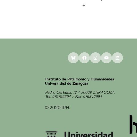
+
Bluesky
Facebook
Instagram
YouTube
LinkedI
Instituto de Patrimonio y Humanidades
Universidad de Zaragoza
Pedro Cerbuna, 12 / 50009 ZARAGOZA
Tel: 976762694 / Fax: 976842694
© 2020 IPH.