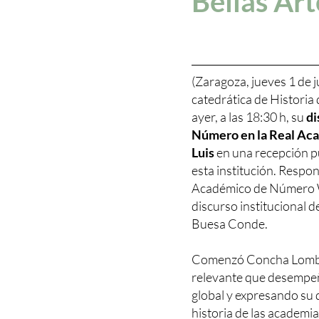
Bellas Art
(Zaragoza, jueves 1 de 
catedrática de Historia 
ayer, a las 18:30 h, su
di
Número en la Real Aca
Luis
en una recepción pú
esta institución. Respo
Académico de Número Wi
discurso institucional 
Buesa Conde.
Comenzó Concha Lomba 
relevante que desempeña
global y expresando su d
historia de las academias