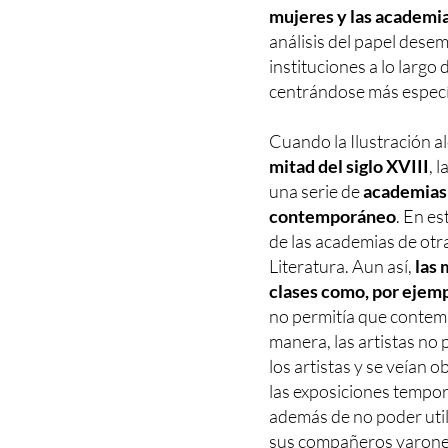
mujeres y las academia
análisis del papel dese
instituciones a lo largo d
centrándose más especí
Cuando la Ilustración a
mitad del siglo XVIII
, 
una serie de
academias 
contemporáneo
. En es
de las academias de otr
Literatura. Aun así,
las 
clases como, por ejemp
no permitía que contemp
manera, las artistas no
los artistas y se veían 
las exposiciones tempor
además de no poder util
sus compañeros varone