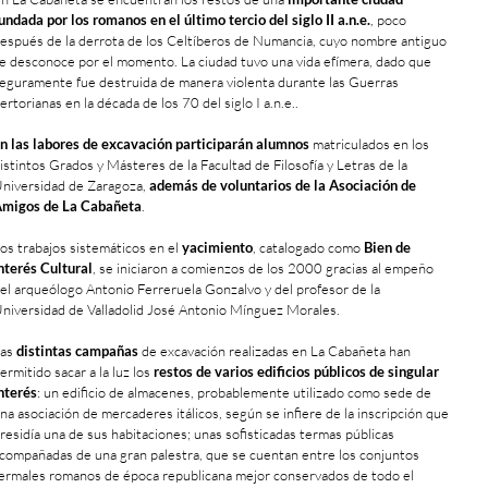
undada por los romanos en el último tercio del siglo II a.n.e.
, poco
espués de la derrota de los Celtíberos de Numancia, cuyo nombre antiguo
e desconoce por el momento. La ciudad tuvo una vida efímera, dado que
eguramente fue destruida de manera violenta durante las Guerras
ertorianas en la década de los 70 del siglo I a.n.e..
n las labores de excavación participarán alumnos
matriculados en los
istintos Grados y Másteres de la Facultad de Filosofía y Letras de la
niversidad de Zaragoza,
además de voluntarios de la Asociación de
migos de La Cabañeta
.
os trabajos sistemáticos en el
yacimiento
, catalogado como
Bien de
nterés Cultural
, se iniciaron a comienzos de los 2000 gracias al empeño
el arqueólogo Antonio Ferreruela Gonzalvo y del profesor de la
niversidad de Valladolid José Antonio Mínguez Morales.
Las
distintas campañas
de excavación realizadas en La Cabañeta han
ermitido sacar a la luz los
restos de varios edificios públicos de singular
nterés
: un edificio de almacenes, probablemente utilizado como sede de
na asociación de mercaderes itálicos, según se infiere de la inscripción que
residía una de sus habitaciones; unas sofisticadas termas públicas
compañadas de una gran palestra, que se cuentan entre los conjuntos
ermales romanos de época republicana mejor conservados de todo el