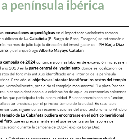
la península ibérica
Las
excavaciones arqueológicas
en el importante yacimiento romano-
epublicano de
La Cabañeta
(El Burgo de Ebro, Zaragoza) se retomarán el
róximo mes de julio bajo la dirección del investigador del IPH
Borja Díaz
riño
, y del arqueólogo
Alberto Mayayo Catalán
.
a campaña de 2024
continuará con las labores de excavación iniciadas en
l año 2023 en la
parte central del yacimiento
, donde se localizaron los
estos del foro más antiguo identificado en el interior de la península
bérica. Este año,
el objetivo es intentar identificar los restos del templo
ue, verosímilmente, presidiría el complejo monumental. “La plaza forense
ra un espacio destinado a la celebración de aquellas ceremonias solemnes
n las que participaba toda la comunidad. En consonancia con esa función,
olía estar presidida por el principal templo de la ciudad. Es razonable
ensar que, siguiendo las recomendaciones del arquitecto romano Vitrubio,
l
templo de La Cabañeta pudiera encontrarse en el pórtico meridional
el foro
, que es precisamente en el que se centrarán las labores de
xcavación durante la campaña de 2024”, explica Borja Díaz.
n La Cabañeta se encuentran los restos de una
importante ciudad