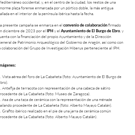
editerráneo occidental, y, en el centro de la ciudad, los restos de una
norme plaza forense enmarcada por un pórtico doble, la más antigua
allada en el interior de la península ibérica hasta la fecha.
a presente campaña se enmarca en el
convenio de colaboración
firmado
n diciembre de 2023 por el
IPH
y el
Ayuntamiento de El Burgo de Ebro
, y
uenta con la financiación del propio Ayuntamiento y de la Dirección
eneral de Patrimonio Arqueológico del Gobierno de Aragón, así como con
a colaboración del Grupo de Investigación Hiberus perteneciente al IPH.
mágenes:
. Vista aérea del foro de La Cabañeta (foto: Ayuntamiento de El Burgo de
bro).
. Antefija de terracota con representación de una cabeza de sátiro
rocedente de La Cabañeta (foto: Museo de Zaragoza).
. Asa de una taza de cerámica con la representación de una ménade
ailando procedente de La Cabañeta (foto: Alberto Mayayo Catalán).
. Grafito ibérico realizado en el pie de una jarra de cerámica común
rocedente de La Cabañeta (foto: Alberto Mayayo Catalán).