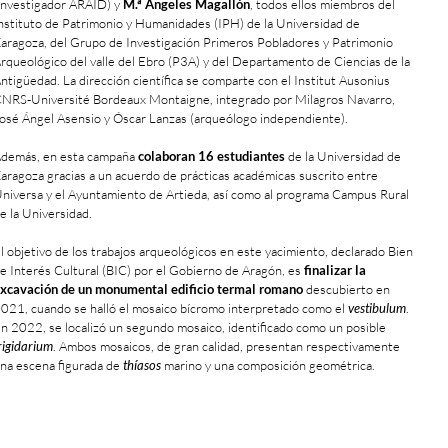
investigador ARAID) y
M.ª Ángeles Magallón
, todos ellos miembros del
nstituto de Patrimonio y Humanidades (IPH) de la Universidad de
aragoza, del Grupo de Investigación Primeros Pobladores y Patrimonio
rqueológico del valle del Ebro (P3A) y del Departamento de Ciencias de la
ntigüedad. La dirección científica se comparte con el Institut Ausonius
NRS-Université Bordeaux Montaigne, integrado por Milagros Navarro,
osé Ángel Asensio y Óscar Lanzas (arqueólogo independiente).
demás, en esta campaña
colaboran 16 estudiantes
de la Universidad de
aragoza gracias a un acuerdo de prácticas académicas suscrito entre
niversa y el Ayuntamiento de Artieda, así como al programa Campus Rural
e la Universidad.
l objetivo de los trabajos arqueológicos en este yacimiento, declarado Bien
e Interés Cultural (BIC) por el Gobierno de Aragón, es
finalizar la
xcavación de un monumental edificio termal romano
descubierto en
021, cuando se halló el mosaico bícromo interpretado como el
vestibulum
.
n 2022, se localizó un segundo mosaico, identificado como un posible
rigidarium
. Ambos mosaicos, de gran calidad, presentan respectivamente
na escena figurada de
thíasos
marino y una composición geométrica.
+