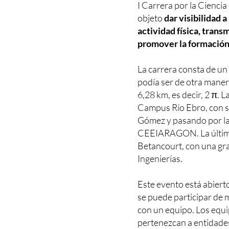
I Carrera por la Ciencia
objeto
dar visibilidad a
actividad física, trans
promover la formación 
La carrera consta de un
podía ser de otra manera
6,28 km, es decir, 2 π. 
Campus Río Ebro, con sa
Gómez y pasando por l
CEEIARAGON. La última p
Betancourt, con una gran
Ingenierías.
Este evento está abiert
se puede participar de 
con un equipo. Los equ
pertenezcan a entidades 