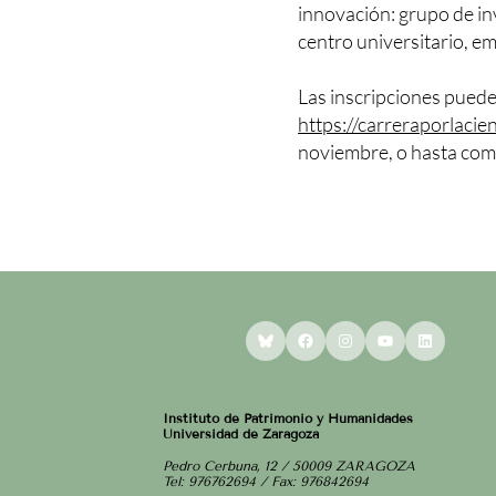
innovación: grupo de in
centro universitario, em
Las inscripciones pueden
https://carreraporlacien
noviembre, o hasta comp
Bluesky
Facebook
Instagram
YouTube
LinkedI
Instituto de Patrimonio y Humanidades
Universidad de Zaragoza
Pedro Cerbuna, 12 / 50009 ZARAGOZA
Tel: 976762694 / Fax: 976842694